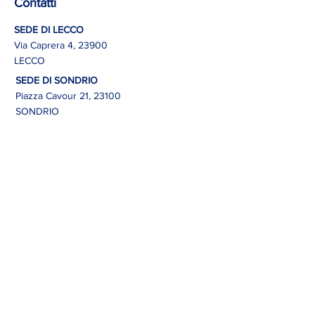
Contatti
SEDE DI LECCO
Via Caprera 4, 23900
LECCO
SEDE DI SONDRIO
Piazza Cavour 21, 23100
SONDRIO
Email:
gruppo.giovani@confindustrialecc
oesondrio.it
Link
Termini e Condizioni